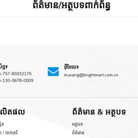
ព័ត៌មាន/អត្ថបទពាក់ព័ន្ធ
័ព្ទ៖
អ៊ីមែល៖

6-757-83032175
m.wang@brightmart.com.cn
6-130-0678-0009
​ផលិតផល
ព័ត៌មាន & អត្ថបទ
អិត
អត្ថបទ
 / បាក់តេរី
ព័ត៌មាន