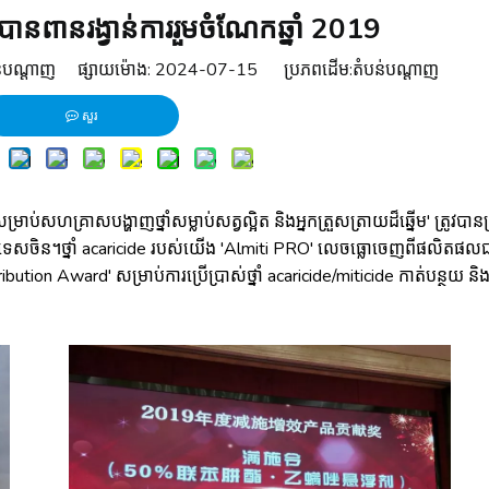
នពានរង្វាន់ការរួមចំណែកឆ្នាំ 2019
លតំបន់បណ្ដាញ ផ្សាយម៉ោង: 2024-07-15 ប្រភពដើម:
តំបន់បណ្ដាញ
សួរ
ម្រាប់សហគ្រាសបង្ហាញថ្នាំសម្លាប់សត្វល្អិត និងអ្នកត្រួសត្រាយដ៏ឆ្នើម' ត្រូវបាន
ចិន។ថ្នាំ acaricide របស់យើង 'Almiti PRO' លេចធ្លោចេញពីផលិតផលជ
tion Award' សម្រាប់ការប្រើប្រាស់ថ្នាំ acaricide/miticide កាត់បន្ថយ និង