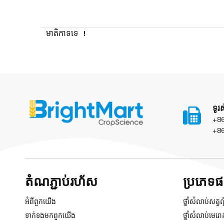
មាតិកាទទេ ！
ទូរស

+8
+8
តំណ​ភ្ជាប់​រហ័ស
ប្រភេទ
អំពី​ពួក​យើង
ថ្នាំសំលាប់សត្វល្
ទាក់ទង​មក​ពួក​យើង
ថ្នាំសំលាប់មេរោគ