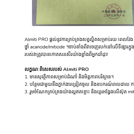
Almiti PRO ផ្តល់នូវការគ្រប់គ្រងសត្វល្អិតសម្រាប់រយៈពេលវែង
ថ្នាំ acaricide/miticide ។ចាប់តាំងពីវាចេញលក់នៅលើទីផ្សារក្
របស់វាត្រូវបានកោតសរសើរយ៉ាងខ្លាំងពីអ្នកដាំដុះ!
លក្ខណៈពិសេសរបស់ Almiti PRO
1. មានសុវត្ថិភាពសម្រាប់ដំណាំ និងមិត្តភាពបរិស្ថាន។
2. បន្ថែមជាមួយនឹងភ្នាក់ងារជ្រៀតចូល និងឧបករណ៍រាលដាល កាត់
3. រួមចំណែកគ្រប់គ្រងយ៉ាងល្អឥតខ្ចោះ និងយូរអង្វែងលើស៊ុត