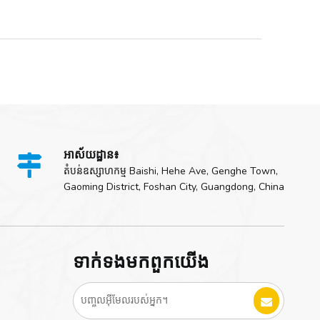
អាស័យដ្ឋាន៖

តំបន់ឧស្សាហកម្ម Baishi, Hehe Ave, Genghe Town,
Gaoming District, Foshan City, Guangdong, China
ទាក់ទង​មក​ពួក​យើង