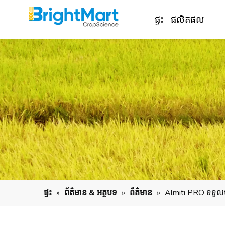
ផ្ទះ
ផលិតផល
ផ្ទះ
»
ព័ត៌មាន & អត្ថបទ
»
ព័ត៌មាន
»
Almiti PRO ទទួលបា