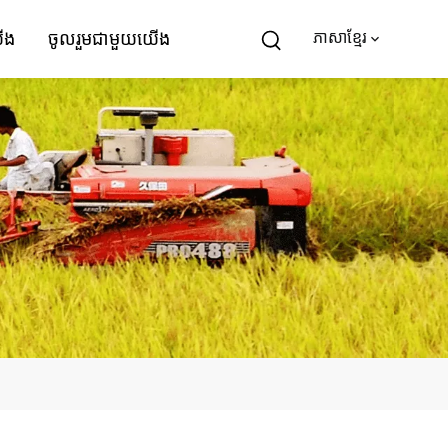
យើង
ចូលរួម​ជាមួយ​យើង
ភាសាខ្មែរ