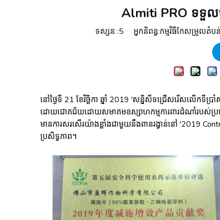
Almiti PRO ទទួលបា
ទស្សនៈ:
5
អ្នកនិពន្ធ:កម្មវិធីកែសម្រួ
នៅថ្ងៃទី 21 ខែវិច្ឆិកា ឆ្នាំ 2019 'សន្និសីទជ្រើសរើសលើកទីប្រាំស
ដោយជោគជ័យដោយសមាគមឧស្សាហកម្មការពារដំណាំរបស់ប្រទេស
មានការសរសើរយ៉ាងខ្លាំងជាមួយនឹងពានរង្វាន់នៅ '2019 Contribu
ប្រសិទ្ធភាព។