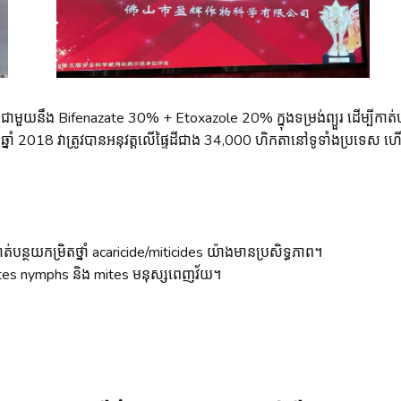
 ជាមួយនឹង Bifenazate 30% + Etoxazole 20% ក្នុងទម្រង់ព្យួរ ដើម្បីកាត់ប
នុងឆ្នាំ 2018 វាត្រូវបានអនុវត្តលើផ្ទៃដីជាង 34,000 ហិកតានៅទូទាំងប្រទេស 
បន្ថយកម្រិតថ្នាំ acaricide/miticides យ៉ាងមានប្រសិទ្ធភាព។
 mites nymphs និង mites មនុស្សពេញវ័យ។