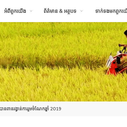
អំពី​ពួក​យើង
ព័ត៌មាន & អត្ថបទ
ទាក់ទង​មក​ពួក​
នពានរង្វាន់ការរួមចំណែកឆ្នាំ 2019