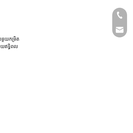
+86-130
m.wang@
ន្ថយកម្រិត
ហើយឥទ្ធិពល