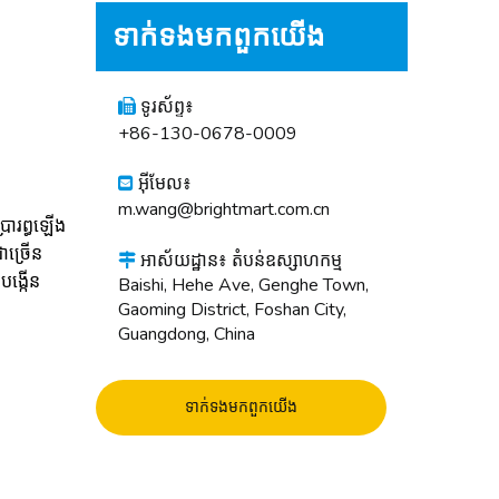
ទាក់ទង​មក​ពួក​យើង
ទូរស័ព្ទ៖

+86-130-0678-0009
អ៊ីមែល៖

m.wang@brightmart.com.cn
ប្រារព្ធឡើង
ាច្រើន
អាស័យដ្ឋាន៖ តំបន់ឧស្សាហកម្ម

បង្កើន
Baishi, Hehe Ave, Genghe Town,
Gaoming District, Foshan City,
Guangdong, China
ទាក់ទង​មក​ពួក​យើង