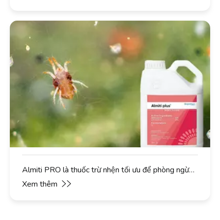
Almiti PRO là thuốc trừ nhện tối ưu để phòng ngừa
và kiểm soát hiệu quả nhện đỏ cam quýt vào mùa
Xem thêm
thu