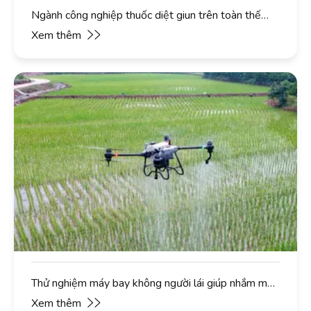
Ngành công nghiệp thuốc diệt giun trên toàn thế
giới dự kiến ​​đạt 3 tỷ USD vào năm 2027
Xem thêm
Thử nghiệm máy bay không người lái giúp nhắm mục
tiêu thuốc diệt cỏ và cải thiện chất lượng nước
Xem thêm