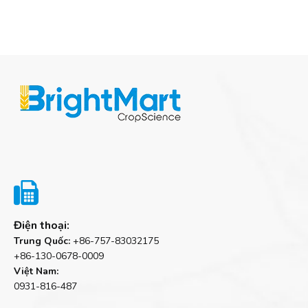

Điện thoại:
Trung Quốc:
+86-757-83032175
+86-130-0678-0009
Việt Nam:
0931-816-487