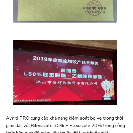
Almiti PRO cung cấp khả năng kiểm soát bọ ve trong thời
gian dài, với Bifenazate 30% + Etoxazole 20% trong công
thức hỗn dịch để giảm liều thuốc diệt ve/thuốc diệt