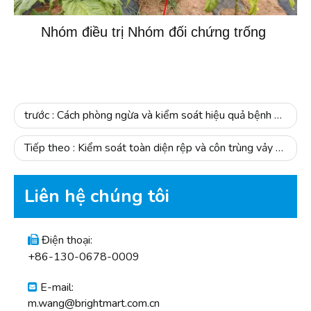
Nhóm điều trị Nhóm đối chứng trống
trước :
Cách phòng ngừa và kiểm soát hiệu quả bệnh đốm lá táo và cải thiện độ sáng của vỏ trái cây.
Tiếp theo :
Kiểm soát toàn diện rệp và côn trùng vảy để bảo vệ quả và lá- Dựa vào Realigia
Liên hệ chúng tôi
Điện thoại:

+86-130-0678-0009
E-mail:

m.wang@brightmart.com.cn