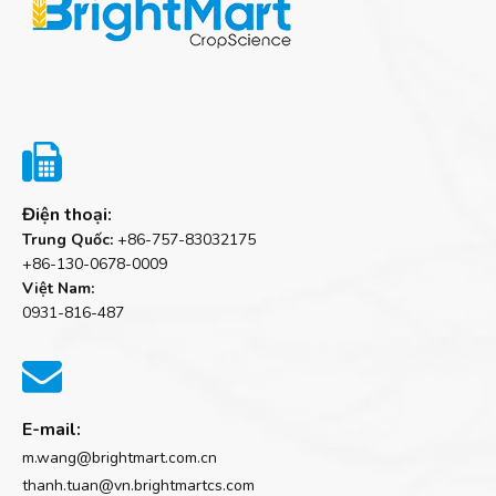

Điện thoại:
Trung Quốc:
+86-757-83032175
+86-130-0678-0009
Việt Nam:
0931-816-487

E-mail:
m.wang@brightmart.com.cn
thanh.tuan@vn.brightmartcs.com