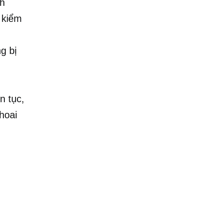
nh
 kiểm
g bị
n tục,
hoai