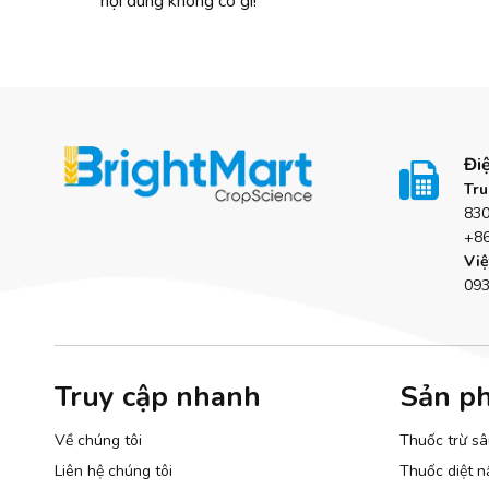
nội dung không có gì!
Điệ

Tru
83
+8
Việ
09
Truy cập nhanh
Sản p
Về chúng tôi
Thuốc trừ s
Liên hệ chúng tôi
Thuốc diệt n