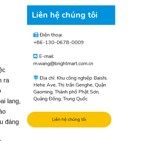
Liên hệ chúng tôi
Điện thoại:

+86-130-0678-0009
E-mail:

m.wang@brightmart.com.cn
ệc
Địa chỉ: Khu công nghiệp Baishi,

n ra
Hehe Ave, Thị trấn Genghe, Quận
ọ
Gaoming, Thành phố Phật Sơn,
Quảng Đông, Trung Quốc
ai lang,
ào
Liên hệ chúng tôi
hu đáng