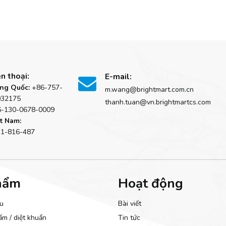
n thoại:
E-mail:

ng Quốc:
+86-757-
m.wang@brightmart.com.cn
032175
thanh.tuan@vn.brightmartcs.com
6-130-0678-0009
t Nam:
31-816-487
hẩm
Hoạt động
âu
Bài viết
ấm / diệt khuẩn
Tin tức