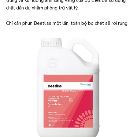
trùng và xu hướng ánh sáng vàng của bọ chét để sử dụng
chất dẫn dụ nhằm phòng trừ vật lý.
Chỉ cần phun Beetliss một lần, toàn bộ bọ chét sẽ rơi rụng.