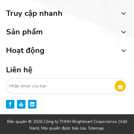
Truy cập nhanh
Sản phẩm
Hoạt động
Liên hệ
Bản quyền ©
2026
Công ty TNHH Brightmart Cropscience (Việt
Nam). Mọi quyền được bảo lưu.
Sitemap.