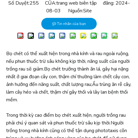
Số Duyệt:
255
CỦA:trang web biên tập đăng: 2024-
08-03 Nguồn:
Site
Tin nhắn của bạn
Bọ chét có thể xuất hiện trong nhà kính và rau ngoài ruộng,
nếu phun thuốc trừ sâu không kịp thời, năng suất của người
trồng rau sẽ giảm.Bọ chét trưởng thành ăn lá, gây hại nặng
nhất ở giai đoạn cây con, thậm chí thường làm chết cây con,
ảnh hưởng đến năng suất, chất lượng rau;Ấu trùng ăn rễ cây,
làm cây héo và chết, thậm chí gây thối và lây lan bệnh thối
mềm.
Trong thời kỳ cao điểm bọ chét xuất hiện, người trồng rau
phải chú ý quan sát và phun thuốc trừ sâu kịp thời.Người
trồng trong nhà kính cũng có thể tận dụng phototaxis côn