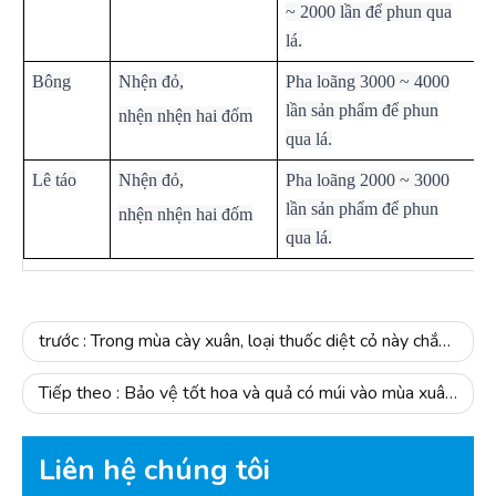
~ 2000 lần để phun qua
lá.
Bông
Nhện đỏ,
Pha loãng 3000 ~ 4000
lần sản phẩm để phun
nhện nhện hai đốm
qua lá.
Lê táo
Nhện đỏ,
Pha loãng 2000 ~ 3000
lần sản phẩm để phun
nhện nhện hai đốm
qua lá.
trước :
Trong mùa cày xuân, loại thuốc diệt cỏ này chắc chắn sẽ có ích cho bạn.
Tiếp theo :
Bảo vệ tốt hoa và quả có múi vào mùa xuân là điều cần thiết để tăng năng suất cây có múi
Liên hệ chúng tôi