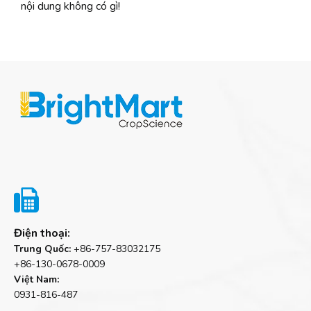
nội dung không có gì!

Điện thoại:
Trung Quốc:
+86-757-83032175
+86-130-0678-0009
Việt Nam:
0931-816-487