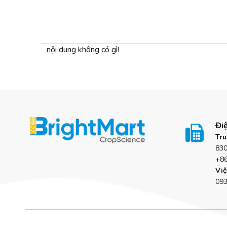
nội dung không có gì!
Điệ

Tru
83
+8
Việ
09