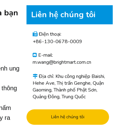
a bạn
Liên hệ chúng tôi
Điện thoại:

+86-130-0678-0009
E-mail:

m.wang@brightmart.com.cn
ệnh ung
Địa chỉ: Khu công nghiệp Baishi,

Hehe Ave, Thị trấn Genghe, Quận
 thông
Gaoming, Thành phố Phật Sơn,
Quảng Đông, Trung Quốc
 nấm
Liên hệ chúng tôi
y ra