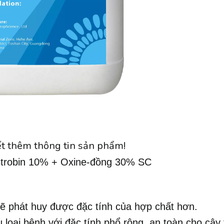
ết thêm thông tin sản phẩm!
strobin 10% + Oxine-đồng 30% SC
sẽ phát huy được đặc tính của hợp chất hơn.
loại bệnh với đặc tính phổ rộng, an toàn cho cây 