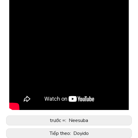
trước =:
Neesuba
Tiếp theo:
Doyido