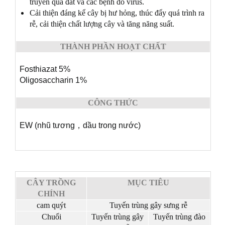
truyền qua đất và các bệnh do virus.
Cải thiện đáng kể cây bị hư hỏng, thúc đẩy quá trình ra
rễ, cải thiện chất lượng cây và tăng năng suất.
THÀNH PHẦN HOẠT CHẤT
Fosthiazat 5%
Oligosaccharin 1%
CÔNG THỨC
EW (nhũ tương
，
dầu trong nước)
CÂY TRỒNG
MỤC TIÊU
CHÍNH
cam quýt
Tuyến trùng gây sưng rễ
Chuối
Tuyến trùng gây
Tuyến trùng đào