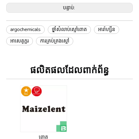
បន្ទាប់:
argochemicals
ថ្នាំសំលាប់ស្មៅពោត
អារ៉ាហ្សីន
អាសេតូក្លរ
ការគ្រប់គ្រងស្មៅ
ផលិតផលដែលពាក់ព័ន្ធ
ពោត