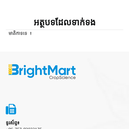
អត្ថបទ​ដែល​ទាក់ទង
មាតិកាទទេ ！

ទូរស័ព្ទ៖