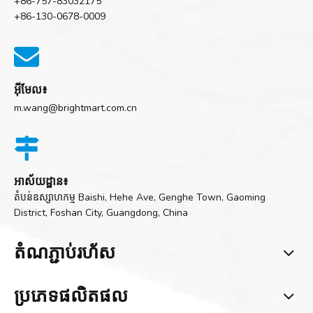
+86-757-83032175
+86-130-0678-0009

អ៊ីមែល៖
m.wang@brightmart.com.cn

អាស័យដ្ឋាន៖
តំបន់ឧស្សាហកម្ម Baishi, Hehe Ave, Genghe Town, Gaoming
District, Foshan City, Guangdong, China
តំណ​ភ្ជាប់​រហ័ស
ប្រភេទ​ផលិតផល