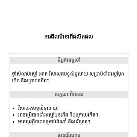
ការ​ពិពណ៌នា​ពី​ផលិតផល
ទិដ្ឋភាពទូទៅ
ថ្នាំសំលាប់ស្មៅ ពោត វិសាលគមទូលំទូលាយ សម្រាប់ទាំងស្មៅមុន
កើត និងក្រោយកើត។
លក្ខណៈពិសេស
វិសាលគមទូលំទូលាយ
.
អាចប្រើបានទាំងស្មៅមុនកើត និងក្រោយកើត។
មានសុវត្ថិភាពសម្រាប់ដំណាំ និងបរិស្ថាន។
ធាតុផ្សំ​សកម្ម