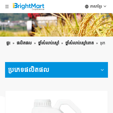
ភាសាខ្មែរ
ផ្ទះ
»
ផលិតផល
»
ថ្នាំសំលាប់ស្មៅ
»
ថ្នាំសំលាប់ស្មៅពោត
»
អុក
ប្រភេទ​ផលិតផល