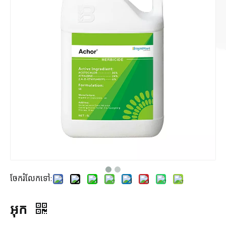
ចែករំលែកទៅ:
អុក