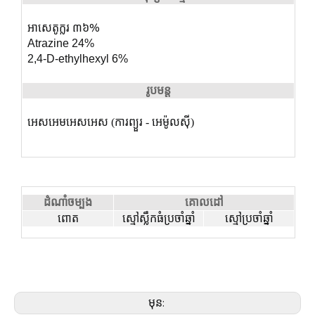
អាសេតូក្លរ ៣៦%
Atrazine 24%
2,4-D-ethylhexyl 6%
រូបមន្ត
អេសអេមអេសអេស (ការព្យួរ - អេម៉ូលស៊ី)
ដំណាំចម្បង
គោលដៅ
ពោត
ស្មៅស្លឹកធំប្រចាំឆ្នាំ
ស្មៅប្រចាំឆ្នាំ
មុន: