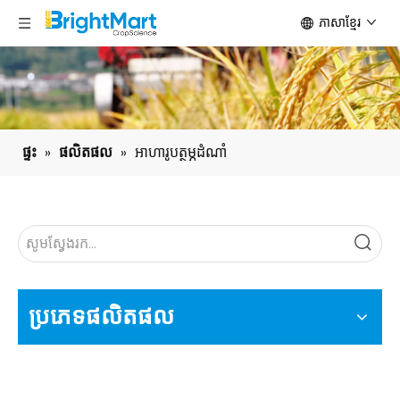
ភាសាខ្មែរ
ផ្ទះ
»
ផលិតផល
»
អាហារូបត្ថម្ភដំណាំ
ប្រភេទ​ផលិតផល