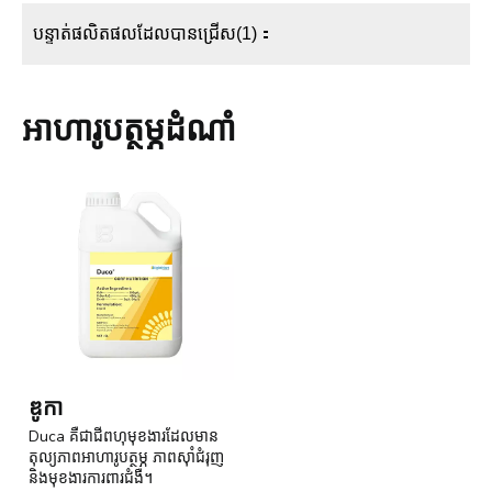
បន្ទាត់ផលិតផលដែលបានជ្រើស(1)：
អាហារូបត្ថម្ភដំណាំ
ឌូកា
Duca គឺជាជីពហុមុខងារដែលមាន
តុល្យភាពអាហារូបត្ថម្ភ ភាពស៊ាំជំរុញ
និងមុខងារការពារជំងឺ។