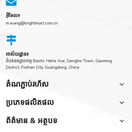

អ៊ីមែល៖
m.wang@brightmart.com.cn

អាស័យដ្ឋាន៖
តំបន់ឧស្សាហកម្ម Baishi, Hehe Ave, Genghe Town, Gaoming
District, Foshan City, Guangdong, China
តំណ​ភ្ជាប់​រហ័ស
ប្រភេទ​ផលិតផល
ព័ត៌មាន & អត្ថបទ