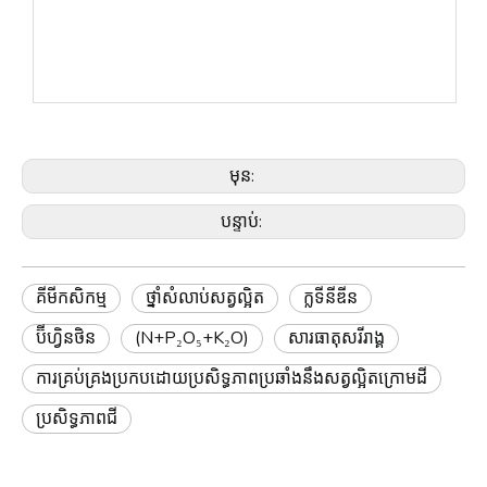
មុន:
បន្ទាប់:
គីមីកសិកម្ម
ថ្នាំសំលាប់សត្វល្អិត
ក្លទីនីឌីន
ប៊ីហ្វិនថិន
(N+P₂O₅+K₂O)
សារធាតុសរីរាង្គ
ការគ្រប់គ្រងប្រកបដោយប្រសិទ្ធភាពប្រឆាំងនឹងសត្វល្អិតក្រោមដី
ប្រសិទ្ធភាពជី