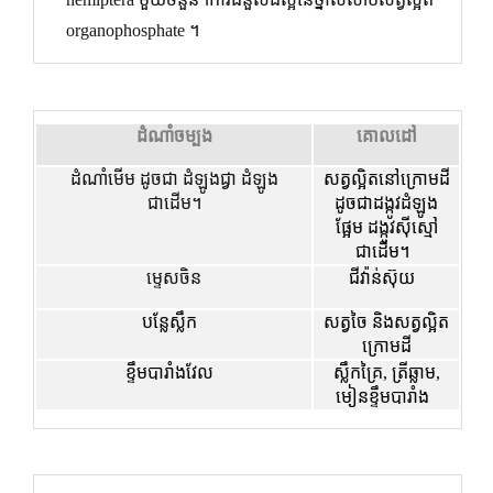
organophosphate ។
ដំណាំចម្បង
គោលដៅ
ដំណាំមើម ដូចជា ដំឡូងជ្វា ដំឡូង
សត្វល្អិត​នៅ​ក្រោម​ដី​
ជាដើម។
ដូច​ជា​ដង្កូវ​ដំឡូង​
ផ្អែម ដង្កូវ​ស៊ី​ស្មៅ​
ជាដើម។
ម្ទេសចិន
ជីវ៉ាន់ស៊ុយ
បន្លែស្លឹក
សត្វចៃ និងសត្វល្អិត
ក្រោមដី
ខ្ទឹមបារាំងវែល
ស្លឹកគ្រៃ, ត្រីឆ្លាម,
មៀនខ្ទឹមបារាំង