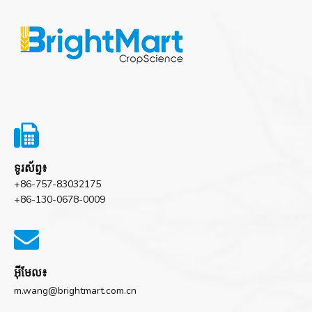

ទូរស័ព្ទ៖
+86-757-83032175
+86-130-0678-0009

អ៊ីមែល៖
m.wang@brightmart.com.cn