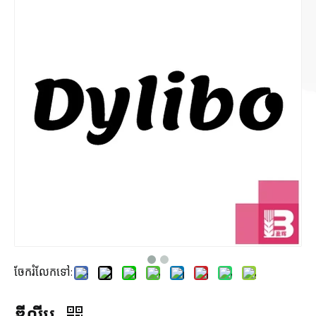
ចែករំលែកទៅ:
ឌីលីបូ