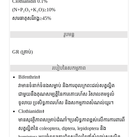
Clothianidin 0.1%
(N+P₂O₅+K₂O)≥10%
សារធាតុសរីរាង្គ≥45%
រូបមន្ត
GR (គ្រាប់)
របៀបនៃសកម្មភាព
Bifenthrin៖
វាមានទំនាក់ទំនងសម្លាប់ និងការពុលក្រពះដល់សត្វល្អិត
ជាមួយនឹងគុណសម្បត្តិនៃការគោះរហ័ស វិសាលគមទូលំ
ទូលាយ ប្រសិទ្ធភាពរហ័ស និងសកម្មភាពសំណល់យូរ។
Clothianidin៖
មានសុវត្ថិភាពសម្រាប់ដំណាំ។ប្រសិទ្ធភាពខ្ពស់លើការការពារពី
សត្វល្អិតនៃ coleoptera, diptera, lepidoptera និង
hemiptera មួយចំនួន។ការជំនួសដ៏ល្អនៃថ្នាំសំលាប់សត្វល្អិត