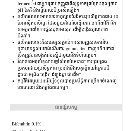
fermented ជាមួយគ្រាប់ធញ្ញជាតិសុទ្ធអាចគ្រប់គ្រងតុល្យភាព
pH នៃដី និងធ្វើអោយដីប្រសើរឡើង។
ផលិតផលនេះមានសារធាតុស្ពាន់ធ័រដ៏មានប្រសិទ្ធភាពជាង 10
នៃអាស៊ីតអាមីណូ ដែលជួយដំណាំបង្កើនភាពធន់នឹងជំងឺ និង
សមត្ថភាពនៃការជួសជុលអាសូត ដើម្បីបង្កើនគុណភាព
ដំណាំ។
ផលិតផលនេះគឺសមរម្យសម្រាប់ការសាបព្រួសមេកានិច
ព្រោះវាទទួលយកដំណើរការ granulation បាញ់ហើយភាគ
ល្អិតត្រូវបានបង្គត់រាបស្មើជាមួយនឹងទំហំមធ្យម។
វិសាលគមទូលំទូលាយថ្នាំសំលាប់មេរោគ។ការគ្រប់គ្រង
ប្រកបដោយប្រសិទ្ធភាព ប្រឆាំងនឹងសត្វល្អិតនៅក្រោមដី
ដូចជា ចង្រិត ចង្រិត ដំឡូងជ្វា ជាដើម។
កម្មវិធីតែមួយដងដើម្បីទទួលបានប្រសិទ្ធិភាពច្រើន។ចំណេញ
ពេលវេលា និងកម្លាំងពលកម្ម។
ធាតុផ្សំ​សកម្ម
Bifenthrin 0.1%