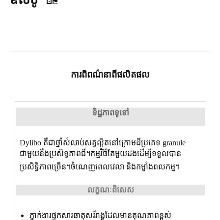
ការ​ពិពណ៌នា​ពី​ផលិតផល
ទិដ្ឋភាពទូទៅ
Dylibo គឺជាថ្នាំសំលាប់សត្វល្អិតនៅក្រោមដីប្រភេទ granule
ជាមួយនឹងប្រសិទ្ធភាពជី។កម្មវិធីតែមួយដងដើម្បីទទួលបាន
ប្រសិទ្ធិភាពច្រើន។ចំណេញពេលវេលា និងកម្លាំងពលកម្ម។
លក្ខណៈពិសេស
ភ្នាក់ងារផ្ទុកសារធាតុសរីរាង្គដែលមានគុណភាពខ្ពស់