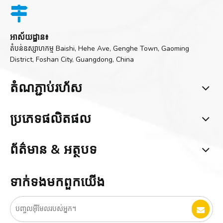

អាស័យដ្ឋាន៖
តំបន់ឧស្សាហកម្ម Baishi, Hehe Ave, Genghe Town, Gaoming
District, Foshan City, Guangdong, China
តំណ​ភ្ជាប់​រហ័ស
ប្រភេទ​ផលិតផល
ព័ត៌មាន & អត្ថបទ
ទាក់ទង​មក​ពួក​យើង