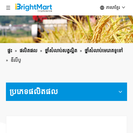
ភាសាខ្មែរ
ផ្ទះ
»
ផលិតផល
»
ថ្នាំសំលាប់សត្វល្អិត
»
ថ្នាំសំលាប់មេរោគទូទៅ
»
ឌីលីបូ
ប្រភេទ​ផលិតផល