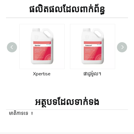
ផលិតផលដែលពាក់ព័ន្ធ
x
Xpertise
ផាដូម៉ូល។
ការ
អត្ថបទ​ដែល​ទាក់ទង
មាតិកាទទេ ！